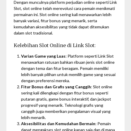
Dengan munculnya platform perjudian online seperti Link
Slot, slot online telah merevolusi cara pemain menikmati
permainan ini. Slot online sering kali menawarkan lebih
banyak variasi, fitur bonus yang menarik, serta
kemudahan aksesibilitas yang tidak dapat ditemukan
dalam slot tradisional.
Kelebihan Slot Online di Link Slot:
Varian Game yang Luas
: Platform seperti Link Slot
menawarkan ratusan bahkan ribuan jenis slot online
dengan tema dan fitur beragam. Pemain memiliki
lebih banyak pilihan untuk memilih game yang sesuai
dengan preferensi mereka.
Fitur Bonus dan Grafis yang Canggih
: Slot online
sering kali dilengkapi dengan fitur bonus seperti
putaran gratis, game bonus interaktif, dan jackpot
progresif yang menarik. Teknologi grafis yang
canggih juga memberikan pengalaman visual yang
lebih menarik.
Aksesibilitas dan Kemudahan Bermain
: Pemain
dapat mengakses slot online kapan saja dan di mana