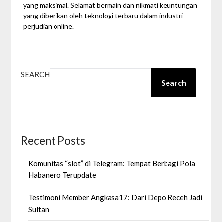
yang maksimal. Selamat bermain dan nikmati keuntungan
yang diberikan oleh teknologi terbaru dalam industri
perjudian online.
SEARCH
Search
Recent Posts
Komunitas “slot” di Telegram: Tempat Berbagi Pola
Habanero Terupdate
Testimoni Member Angkasa17: Dari Depo Receh Jadi
Sultan