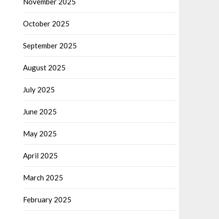
November 2025
October 2025
September 2025
August 2025
July 2025
June 2025
May 2025
April 2025
March 2025
February 2025