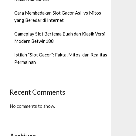
Cara Membedakan Slot Gacor Asli vs Mitos
yang Beredar di Internet
Gameplay Slot Bertema Buah dan Klasik Versi
Modern Betwin188
Istilah “Slot Gacor”: Fakta, Mitos, dan Realitas
Permainan
Recent Comments
No comments to show.