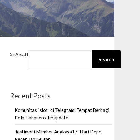
SEARCH
Search
Recent Posts
Komunitas “slot” di Telegram: Tempat Berbagi
Pola Habanero Terupdate
Testimoni Member Angkasa17: Dari Depo
Receh Jadi Sultan