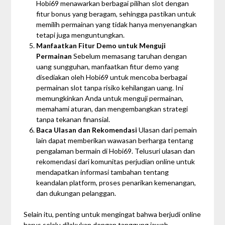
Hobi69 menawarkan berbagai pilihan slot dengan
fitur bonus yang beragam, sehingga pastikan untuk
memilih permainan yang tidak hanya menyenangkan
tetapi juga menguntungkan.
Manfaatkan Fitur Demo untuk Menguji
Permainan
Sebelum memasang taruhan dengan
uang sungguhan, manfaatkan fitur demo yang
disediakan oleh Hobi69 untuk mencoba berbagai
permainan slot tanpa risiko kehilangan uang. Ini
memungkinkan Anda untuk menguji permainan,
memahami aturan, dan mengembangkan strategi
tanpa tekanan finansial.
Baca Ulasan dan Rekomendasi
Ulasan dari pemain
lain dapat memberikan wawasan berharga tentang
pengalaman bermain di Hobi69. Telusuri ulasan dan
rekomendasi dari komunitas perjudian online untuk
mendapatkan informasi tambahan tentang
keandalan platform, proses penarikan kemenangan,
dan dukungan pelanggan.
Selain itu, penting untuk mengingat bahwa berjudi online
harus selalu dilakukan dengan tanggung jawab.