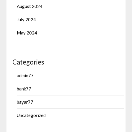
August 2024
July 2024
May 2024
Categories
admin77
bank77
bayar77
Uncategorized