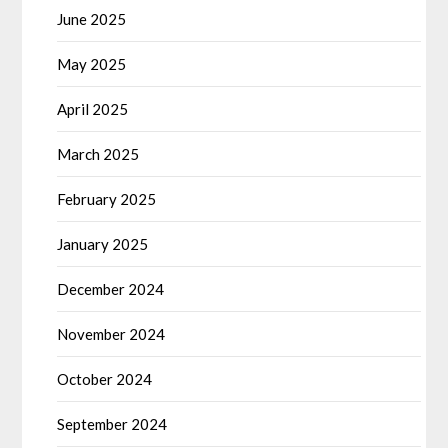
June 2025
May 2025
April 2025
March 2025
February 2025
January 2025
December 2024
November 2024
October 2024
September 2024