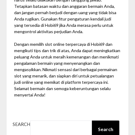
Tetapkan batasan waktu dan anggaran bermain Anda,
dan jangan pernah berjudi dengan uang yang tidak bisa
Anda rugikan. Gunakan fitur pengaturan kendali judi
yang tersedia di Hobi69 jika Anda merasa perlu untuk
mengontrol aktivitas perjudian Anda.
Dengan memilih slot online terpercaya di Hobi69 dan
mengikuti tips dan trik di atas, Anda dapat meningkatkan
peluang Anda untuk meraih kemenangan dan menikmati
pengalaman bermain yang menyenangkan dan
mengasyikkan. Nikmati sensasi dari berbagai permainan
slot yang menarik, dan siapkan diri untuk petualangan
judi online yang memikat di platform terpercaya ini.
Selamat bermain dan semoga keberuntungan selalu
menyertai Anda!
SEARCH
Search