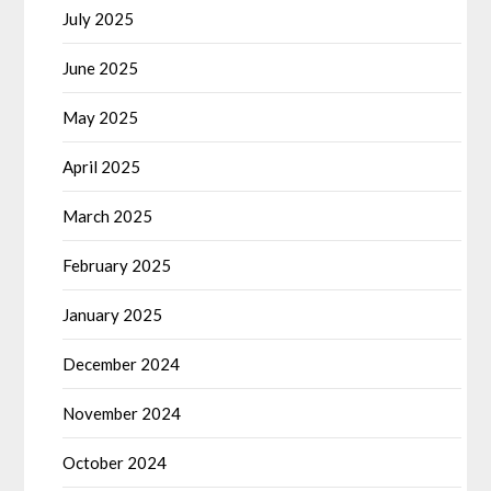
July 2025
June 2025
May 2025
April 2025
March 2025
February 2025
January 2025
December 2024
November 2024
October 2024