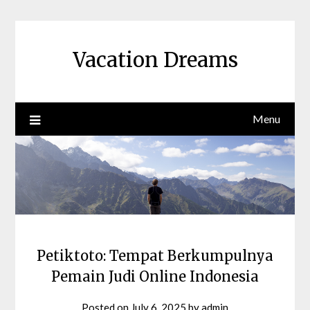
Skip
to
content
Vacation Dreams
Menu
Petiktoto: Tempat Berkumpulnya
Pemain Judi Online Indonesia
Posted on
July 6, 2025
by
admin