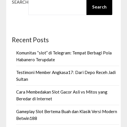
SEARCH
Search
Recent Posts
Komunitas “slot” di Telegram: Tempat Berbagi Pola
Habanero Terupdate
Testimoni Member Angkasa17: Dari Depo Receh Jadi
Sultan
Cara Membedakan Slot Gacor Asli vs Mitos yang
Beredar di Internet
Gameplay Slot Bertema Buah dan Klasik Versi Modern
Betwin188