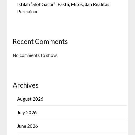
Istilah “Slot Gacor”: Fakta, Mitos, dan Realitas
Permainan
Recent Comments
No comments to show.
Archives
August 2026
July 2026
June 2026