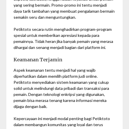
yang sering bermain. Promo-promo ini tentu menjadi
daya tarik tambahan yang membuat pengalaman bermain
semakin seru dan menguntungkan.
Petiktoto secara rutin menghadirkan program-program
spesial untuk memberikan apresiasi kepada para
pemainnya. Tidak heran jika banyak pemain yang merasa
dihargai dan senang menjadi bagian dari platform ini.
Keamanan Terjamin
Aspek keamanan tentu menjadi hal yang wajib
diperhatikan dalam memilih platform judi online.
Petiktoto menyediakan sistem keamanan yang cukup
solid untuk melindungi data pribadi dan transaksi para
pemain. Dengan teknologi enkripsi yang digunakan,
pemain bisa merasa tenang karena informasi mereka
dijaga dengan baik.
Kepercayaan ini menjadi modal penting bagi Petiktoto
dalam membangun komunitas yang loyal dan terus