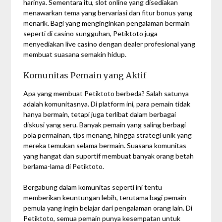
harinya. Sementara itu, slot online yang disediakan
menawarkan tema yang bervariasi dan fitur bonus yang
menarik. Bagi yang menginginkan pengalaman bermain
seperti di casino sungguhan, Petiktoto juga
menyediakan live casino dengan dealer profesional yang
membuat suasana semakin hidup.
Komunitas Pemain yang Aktif
Apa yang membuat Petiktoto berbeda? Salah satunya
adalah komunitasnya. Di platform ini, para pemain tidak
hanya bermain, tetapi juga terlibat dalam berbagai
diskusi yang seru. Banyak pemain yang saling berbagi
pola permainan, tips menang, hingga strategi unik yang
mereka temukan selama bermain. Suasana komunitas
yang hangat dan suportif membuat banyak orang betah
berlama-lama di Petiktoto.
Bergabung dalam komunitas seperti ini tentu
memberikan keuntungan lebih, terutama bagi pemain
pemula yang ingin belajar dari pengalaman orang lain. Di
Petiktoto, semua pemain punya kesempatan untuk