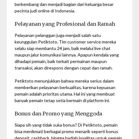
berkembang dan menjadi bagian dari keluarga besar
pecinta judi online di Indonesia.
Pelayanan yang Profesional dan Ramah
Pelayanan pelanggan juga menjadi salah satu
keunggulan Petiktoto. Tim customer service mereka
selalu siap membantu 24 jam, baik melalui live chat
maupun jalur komunikasi lainnya. Apapun kendala yang
dihadapi pemain, baik terkait permainan maupun
transaksi, akan direspons dengan cepat dan ramah.
Petiktoto menunjukkan bahwa mereka serius dalam
memberikan pelayanan berkualitas, karena kepuasan
pemain adalah prioritas utama. Hal ini yang membuat
banyak pemain tetap setia bermain di platform ini.
Bonus dan Promo yang Menggoda
Siapa sih yang tidak suka bonus? Di Petiktoto, pemain
bisa menikmati berbagai promo menarik seperti bonus
deposit, cashback, hingga hadiah loyalitas untuk pemain