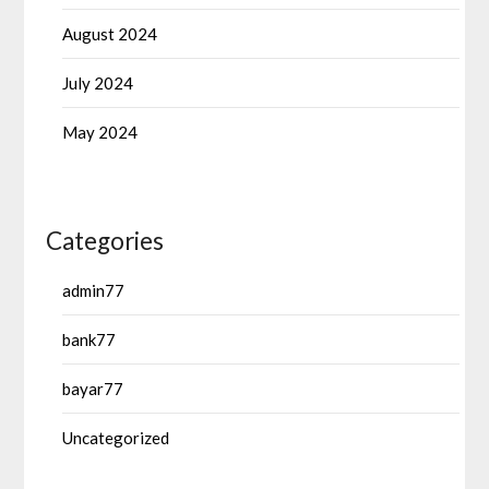
August 2024
July 2024
May 2024
Categories
admin77
bank77
bayar77
Uncategorized