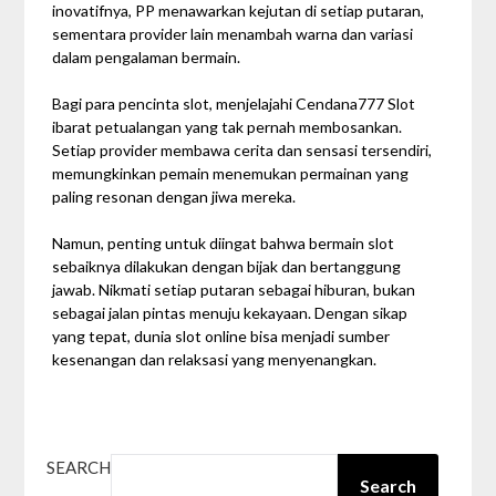
inovatifnya, PP menawarkan kejutan di setiap putaran,
sementara provider lain menambah warna dan variasi
dalam pengalaman bermain.​
Bagi para pencinta slot, menjelajahi Cendana777 Slot
ibarat petualangan yang tak pernah membosankan.
Setiap provider membawa cerita dan sensasi tersendiri,
memungkinkan pemain menemukan permainan yang
paling resonan dengan jiwa mereka.​
Namun, penting untuk diingat bahwa bermain slot
sebaiknya dilakukan dengan bijak dan bertanggung
jawab. Nikmati setiap putaran sebagai hiburan, bukan
sebagai jalan pintas menuju kekayaan. Dengan sikap
yang tepat, dunia slot online bisa menjadi sumber
kesenangan dan relaksasi yang menyenangkan.​
SEARCH
Search