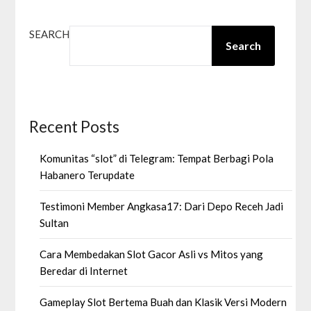
SEARCH
Search
Recent Posts
Komunitas “slot” di Telegram: Tempat Berbagi Pola
Habanero Terupdate
Testimoni Member Angkasa17: Dari Depo Receh Jadi
Sultan
Cara Membedakan Slot Gacor Asli vs Mitos yang
Beredar di Internet
Gameplay Slot Bertema Buah dan Klasik Versi Modern