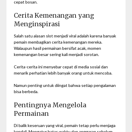
cepat bosan.
Cerita Kemenangan yang
Menginspirasi
Salah satu alasan slot menjadi viral adalah karena banyak
pemain membagikan cerita kemenangan mereka.
Walaupun hasil permainan bersifat acak, momen
kemenangan besar sering kali menjadi sorotan.
Cerita-cerita ini menyebar cepat di media sosial dan
menarik perhatian lebih banyak orang untuk mencoba.
Namun penting untuk diingat bahwa setiap pengalaman
bisa berbeda.
Pentingnya Mengelola
Permainan
Di balik keseruan yang viral, pemain tetap perlu menjaga
kendali. Mengatur batas waktu dan anggaran sebelum