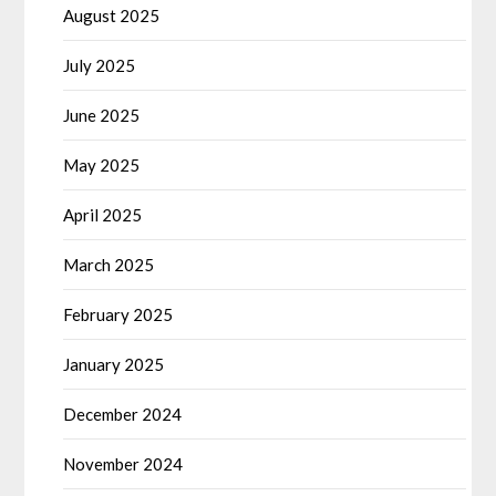
August 2025
July 2025
June 2025
May 2025
April 2025
March 2025
February 2025
January 2025
December 2024
November 2024