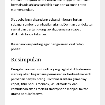
bermain adalah langkah bijak agar pengalaman tetap
menyenangkan.
Slot sebaiknya dipandang sebagai hiburan, bukan
sebagai sumber penghasilan utama. Dengan pendekatan
santai dan bertanggung jawab, permainan dapat
dinikmati tanpa tekanan.
Kesadaran ini penting agar pengalaman viral tetap
positif.
Kesimpulan
Pengalaman main slot online yang lagi viral di Indonesia
menunjukkan bagaimana permainan ini berhasil menarik
perhatian banyak orang. Kombinasi antara gameplay
cepat, fitur bonus menarik, visual modern, dan
kemudahan akses melalui smartphone menjadi faktor
utama popularitasnya.