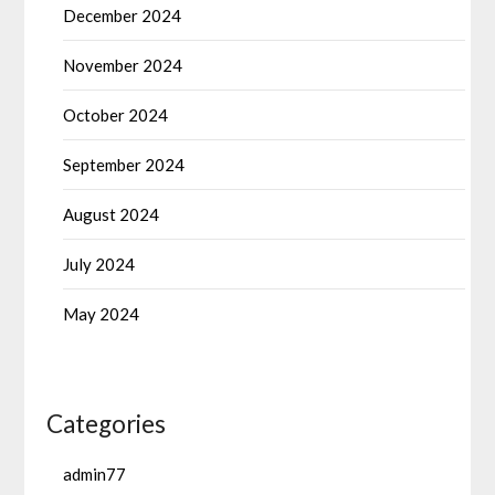
December 2024
November 2024
October 2024
September 2024
August 2024
July 2024
May 2024
Categories
admin77