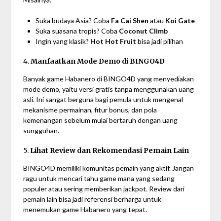
Suka budaya Asia? Coba
Fa Cai Shen
atau
Koi Gate
Suka suasana tropis? Coba
Coconut Climb
Ingin yang klasik?
Hot Hot Fruit
bisa jadi pilihan
4.
Manfaatkan Mode Demo di BINGO4D
Banyak game Habanero di BINGO4D yang menyediakan
mode demo, yaitu versi gratis tanpa menggunakan uang
asli. Ini sangat berguna bagi pemula untuk mengenal
mekanisme permainan, fitur bonus, dan pola
kemenangan sebelum mulai bertaruh dengan uang
sungguhan.
5.
Lihat Review dan Rekomendasi Pemain Lain
BINGO4D memiliki komunitas pemain yang aktif. Jangan
ragu untuk mencari tahu game mana yang sedang
populer atau sering memberikan jackpot. Review dari
pemain lain bisa jadi referensi berharga untuk
menemukan game Habanero yang tepat.