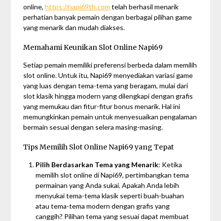
online,
https://napi69th.com
telah berhasil menarik
perhatian banyak pemain dengan berbagai pilihan game
yang menarik dan mudah diakses.
Memahami Keunikan Slot Online Napi69
Setiap pemain memiliki preferensi berbeda dalam memilih
slot online. Untuk itu, Napi69 menyediakan variasi game
yang luas dengan tema-tema yang beragam, mulai dari
slot klasik hingga modern yang dilengkapi dengan grafis
yang memukau dan fitur-fitur bonus menarik. Hal ini
memungkinkan pemain untuk menyesuaikan pengalaman
bermain sesuai dengan selera masing-masing.
Tips Memilih Slot Online Napi69 yang Tepat
Pilih Berdasarkan Tema yang Menarik
: Ketika
memilih slot online di Napi69, pertimbangkan tema
permainan yang Anda sukai. Apakah Anda lebih
menyukai tema-tema klasik seperti buah-buahan
atau tema-tema modern dengan grafis yang
canggih? Pilihan tema yang sesuai dapat membuat