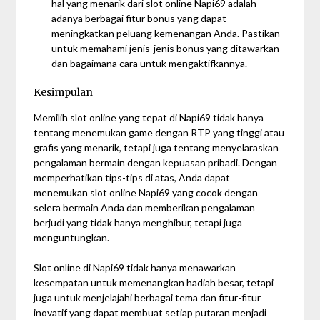
hal yang menarik dari slot online Napi69 adalah
adanya berbagai fitur bonus yang dapat
meningkatkan peluang kemenangan Anda. Pastikan
untuk memahami jenis-jenis bonus yang ditawarkan
dan bagaimana cara untuk mengaktifkannya.
Kesimpulan
Memilih slot online yang tepat di Napi69 tidak hanya
tentang menemukan game dengan RTP yang tinggi atau
grafis yang menarik, tetapi juga tentang menyelaraskan
pengalaman bermain dengan kepuasan pribadi. Dengan
memperhatikan tips-tips di atas, Anda dapat
menemukan slot online Napi69 yang cocok dengan
selera bermain Anda dan memberikan pengalaman
berjudi yang tidak hanya menghibur, tetapi juga
menguntungkan.
Slot online di Napi69 tidak hanya menawarkan
kesempatan untuk memenangkan hadiah besar, tetapi
juga untuk menjelajahi berbagai tema dan fitur-fitur
inovatif yang dapat membuat setiap putaran menjadi