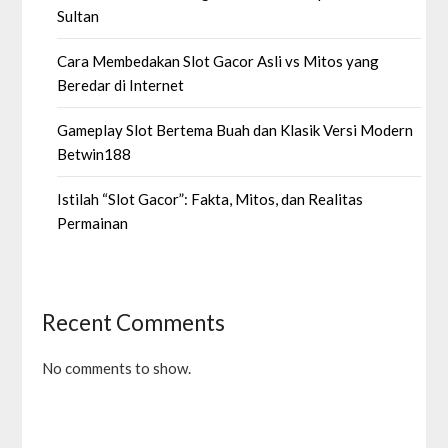
Sultan
Cara Membedakan Slot Gacor Asli vs Mitos yang
Beredar di Internet
Gameplay Slot Bertema Buah dan Klasik Versi Modern
Betwin188
Istilah “Slot Gacor”: Fakta, Mitos, dan Realitas
Permainan
Recent Comments
No comments to show.