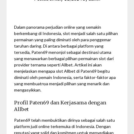
Dalam panorama perjudian online yang semakin
berkembang di Indonesia, slot menjadi salah satu pilihan
permainan yang paling diminati oleh para penggemar
taruhan daring. Di antara berbagai platform yang
tersedia, Paten69 menonjol sebagai destinasi utama
yang menawarkan berbagai pilihan permainan slot dari
provider ternama seperti Allbet. Artikel ini akan
menjelaskan mengapa slot Allbet di Paten69 begitu
diminati oleh pemain Indonesia, serta faktor-faktor apa
yang membuatnya menjadi pilihan yang menarik dan
mengasyikkan.
Profil Paten69 dan Kerjasama dengan
Allbet
Paten69 telah membuktikan dirinya sebagai salah satu
platform judi online terkemuka di Indonesia. Dengan
reputasi yang solid dan komitmen untuk menyediakan