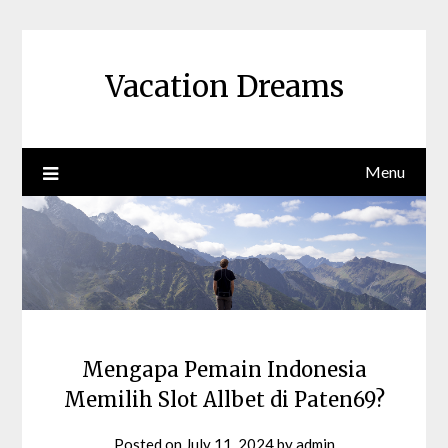
Skip
to
content
Vacation Dreams
Menu
Mengapa Pemain Indonesia
Memilih Slot Allbet di Paten69?
Posted on
July 11, 2024
by
admin