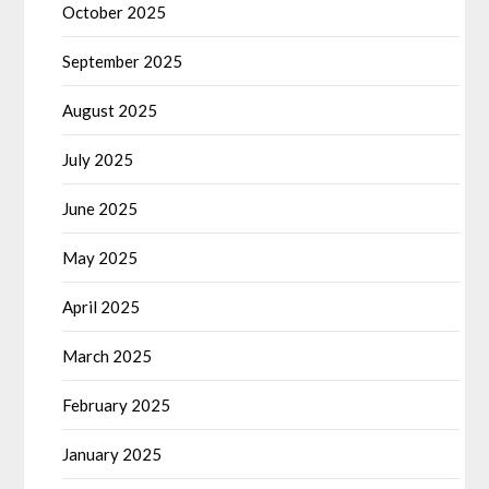
October 2025
September 2025
August 2025
July 2025
June 2025
May 2025
April 2025
March 2025
February 2025
January 2025