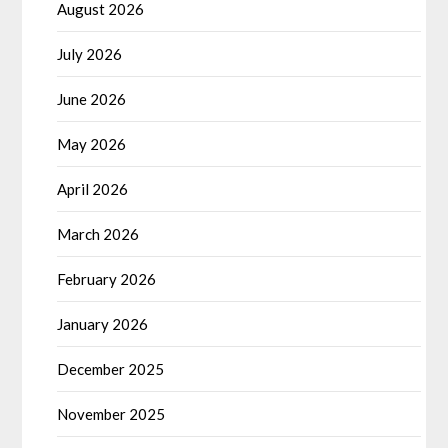
August 2026
July 2026
June 2026
May 2026
April 2026
March 2026
February 2026
January 2026
December 2025
November 2025