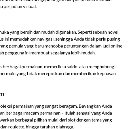
 perjudian virtual.
a yang bersih dan mudah digunakan. Seperti sebuah novel
us ini memudahkan navigasi, sehingga Anda tidak perlu pusing
eorang pemula yang baru mencoba peruntungan dalam judi online
h pengguna ini membuat segalanya lebih mudah.
s berbagai permainan, memeriksa saldo, atau menghubungi
n bermain yang tidak merepotkan dan memberikan kepuasan
am
 koleksi permainan yang sangat beragam. Bayangkan Anda
an berbagai macam permainan – itulah sensasi yang Anda
warkan berbagai pilihan mulai dari slot dengan tema yang
dan roulette, hingga taruhan olahraga.