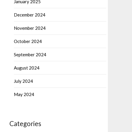
January 2025
December 2024
November 2024
October 2024
September 2024
August 2024
July 2024
May 2024
Categories