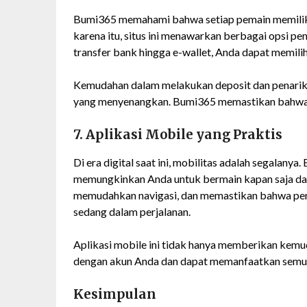
Bumi365 memahami bahwa setiap pemain memiliki
karena itu, situs ini menawarkan berbagai opsi p
transfer bank hingga e-wallet, Anda dapat memili
Kemudahan dalam melakukan deposit dan penarika
yang menyenangkan. Bumi365 memastikan bahwa tr
7. Aplikasi Mobile yang Praktis
Di era digital saat ini, mobilitas adalah segalany
memungkinkan Anda untuk bermain kapan saja dan d
memudahkan navigasi, dan memastikan bahwa pe
sedang dalam perjalanan.
Aplikasi mobile ini tidak hanya memberikan kem
dengan akun Anda dan dapat memanfaatkan semua f
Kesimpulan