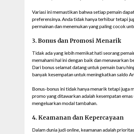
Variasi ini memastikan bahwa setiap pemain dapa
preferensinya. Anda tidak hanya terhibur tetapi 
permainan dan menemukan yang paling cocok unt
3. Bonus dan Promosi Menarik
Tidak ada yang lebih memikat hati seorang pemai
memahami hal ini dengan baik dan menawarkan be
Dari bonus selamat datang untuk pemain baru hing
banyak kesempatan untuk meningkatkan saldo An
Bonus-bonus ini tidak hanya menarik tetapi juga
promo yang ditawarkan adalah kesempatan emas u
mengeluarkan modal tambahan.
4. Keamanan dan Kepercayaan
Dalam dunia judi online, keamanan adalah priorit