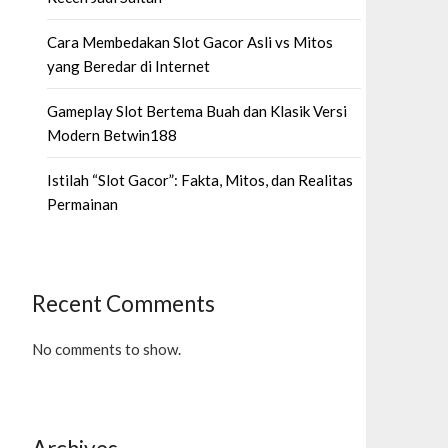
Cara Membedakan Slot Gacor Asli vs Mitos
yang Beredar di Internet
Gameplay Slot Bertema Buah dan Klasik Versi
Modern Betwin188
Istilah “Slot Gacor”: Fakta, Mitos, dan Realitas
Permainan
Recent Comments
No comments to show.