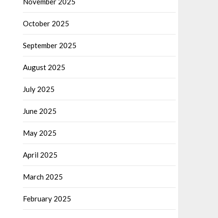
November 2025
October 2025
September 2025
August 2025
July 2025
June 2025
May 2025
April 2025
March 2025
February 2025