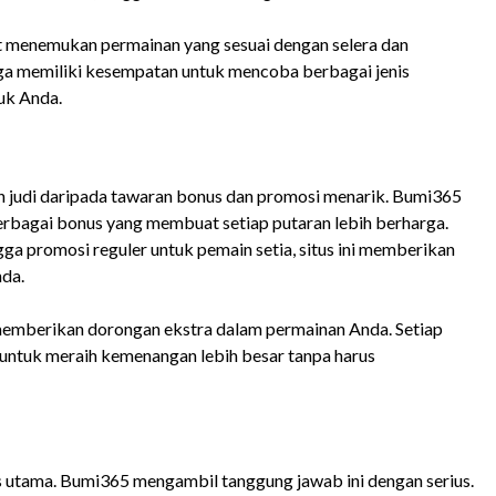
t menemukan permainan yang sesuai dengan selera dan
juga memiliki kesempatan untuk mencoba berbagai jenis
uk Anda.
n judi daripada tawaran bonus dan promosi menarik. Bumi365
rbagai bonus yang membuat setiap putaran lebih berharga.
ga promosi reguler untuk pemain setia, situs ini memberikan
da.
 memberikan dorongan ekstra dalam permainan Anda. Setiap
ntuk meraih kemenangan lebih besar tanpa harus
as utama. Bumi365 mengambil tanggung jawab ini dengan serius.