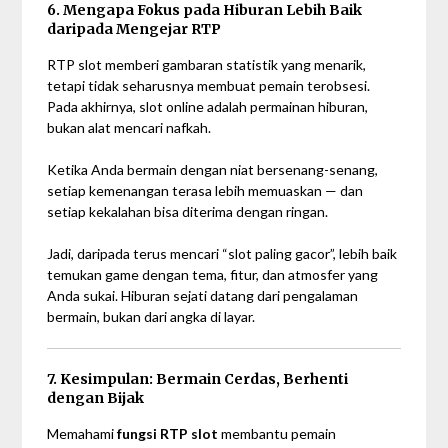
6. Mengapa Fokus pada Hiburan Lebih Baik
daripada Mengejar RTP
RTP slot memberi gambaran statistik yang menarik,
tetapi tidak seharusnya membuat pemain terobsesi.
Pada akhirnya, slot online adalah permainan hiburan,
bukan alat mencari nafkah.
Ketika Anda bermain dengan niat bersenang-senang,
setiap kemenangan terasa lebih memuaskan — dan
setiap kekalahan bisa diterima dengan ringan.
Jadi, daripada terus mencari “slot paling gacor”, lebih baik
temukan game dengan tema, fitur, dan atmosfer yang
Anda sukai. Hiburan sejati datang dari pengalaman
bermain, bukan dari angka di layar.
7. Kesimpulan: Bermain Cerdas, Berhenti
dengan Bijak
Memahami
fungsi RTP slot
membantu pemain