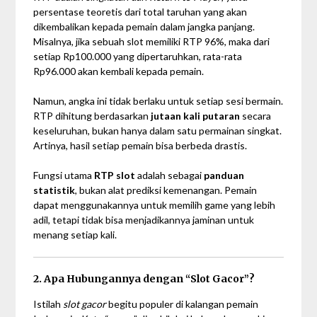
persentase teoretis dari total taruhan yang akan
dikembalikan kepada pemain dalam jangka panjang.
Misalnya, jika sebuah slot memiliki RTP 96%, maka dari
setiap Rp100.000 yang dipertaruhkan, rata-rata
Rp96.000 akan kembali kepada pemain.
Namun, angka ini tidak berlaku untuk setiap sesi bermain.
RTP dihitung berdasarkan
jutaan kali putaran
secara
keseluruhan, bukan hanya dalam satu permainan singkat.
Artinya, hasil setiap pemain bisa berbeda drastis.
Fungsi utama
RTP slot
adalah sebagai
panduan
statistik
, bukan alat prediksi kemenangan. Pemain
dapat menggunakannya untuk memilih game yang lebih
adil, tetapi tidak bisa menjadikannya jaminan untuk
menang setiap kali.
2. Apa Hubungannya dengan “Slot Gacor”?
Istilah
slot gacor
begitu populer di kalangan pemain