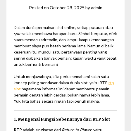
Posted on
October 28, 2025
by
admin
Dalam dunia permainan slot online, setiap putaran atau
spin
selalu membawa harapan baru. Simbol berputar, efek
suara memacu adrenalin, dan lampu-lampu kemenangan
membuat siapa pun betah berlama-lama. Namun di balik
keseruan itu, muncul satu pertanyaan penting yang
sering diabaikan banyak pemain: kapan waktu yang tepat
untuk berhenti bermain?
Untuk menjawabnya, kita perlu memahami salah satu
konsep paling mendasar dalam dunia slot, yaitu RTP
rtp
slot
bagaimana informasi ini dapat membantu pemain
bermain dengan lebih cerdas, bukan hanya lebih lama.
Yuk, kita bahas secara ringan tapi penuh makna.
1. Mengenal Fungsi Sebenarnya dari RTP Slot
RTP adalah singkatan dari
Return to Player
, yaitu