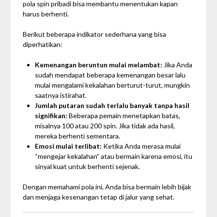
pola spin pribadi bisa membantu menentukan kapan
harus berhenti.
Berikut beberapa indikator sederhana yang bisa
diperhatikan:
Kemenangan beruntun mulai melambat:
Jika Anda
sudah mendapat beberapa kemenangan besar lalu
mulai mengalami kekalahan berturut-turut, mungkin
saatnya istirahat.
Jumlah putaran sudah terlalu banyak tanpa hasil
signifikan:
Beberapa pemain menetapkan batas,
misalnya 100 atau 200 spin. Jika tidak ada hasil,
mereka berhenti sementara.
Emosi mulai terlibat:
Ketika Anda merasa mulai
“mengejar kekalahan” atau bermain karena emosi, itu
sinyal kuat untuk berhenti sejenak.
Dengan memahami pola ini, Anda bisa bermain lebih bijak
dan menjaga kesenangan tetap di jalur yang sehat.