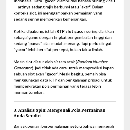
Indonesia. Kata “gacor” diambil dari bahasa burung kicau
— artinya sedang rajin berbunyi atau “aktif”. Dalam
konteks slot, ini menggambarkan permainan yang
sedang sering memberikan kemenangan.
Ketika digabung, istilah
RTP slot gacor
sering diartikan
sebagai game dengan tingkat pengembalian tinggi dan
sedang “panas” alias mudah menang. Tapi perlu diingat,
“gacor” lebih bersifat persepsi, bukan fakta ilmiah.
Mesin slot diatur oleh sistem acak (
Random Number
Generator
), jadi tidak ada cara untuk memprediksi kapan
sebuah slot akan “gacor”. Meski begitu, pemain bisa
menggunakan data RTP dan pengalaman pribadi untuk
memperkirakan pola permainan yang terasa lebih
menguntungkan.
3. Analisis Spin: Mengenali Pola Permainan
Anda Sendiri
Banyak pemain berpengalaman setuju bahwa mengenali