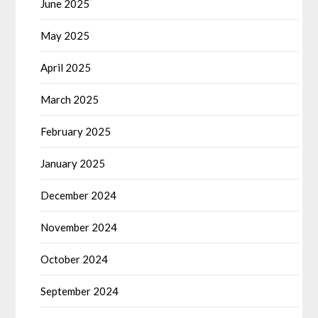
June 2025
May 2025
April 2025
March 2025
February 2025
January 2025
December 2024
November 2024
October 2024
September 2024