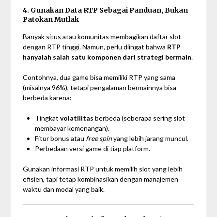
4. Gunakan Data RTP Sebagai Panduan, Bukan
Patokan Mutlak
Banyak situs atau komunitas membagikan daftar slot
dengan RTP tinggi. Namun, perlu diingat bahwa
RTP
hanyalah salah satu komponen dari strategi bermain
.
Contohnya, dua game bisa memiliki RTP yang sama
(misalnya 96%), tetapi pengalaman bermainnya bisa
berbeda karena:
Tingkat
volatilitas
berbeda (seberapa sering slot
membayar kemenangan).
Fitur bonus atau
free spin
yang lebih jarang muncul.
Perbedaan versi game di tiap platform.
Gunakan informasi RTP untuk memilih slot yang lebih
efisien, tapi tetap kombinasikan dengan manajemen
waktu dan modal yang baik.